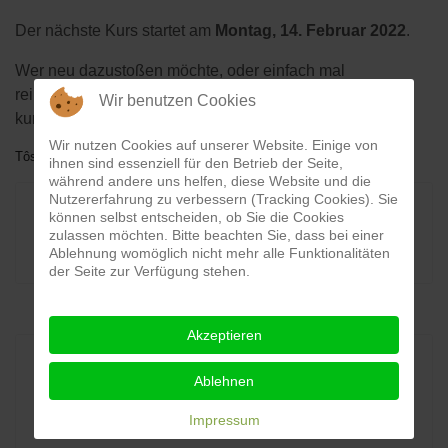
Der nächste Kurs startet am
Montag, 14. Februar 2022
.
Wer neu dazustoßen möchte, oder einfach mal
reinschnuppern möchte, kann dies jederzeit tun. Einfach
Wir benutzen Cookies
kurz bei den Trainern melden und vorbeikommen!
Wir nutzen Cookies auf unserer Website. Einige von
TôsôX
13. Februar 2022
13. Februar 2022
ihnen sind essenziell für den Betrieb der Seite,
während andere uns helfen, diese Website und die
Nutzererfahrung zu verbessern (Tracking Cookies). Sie
können selbst entscheiden, ob Sie die Cookies
News
zulassen möchten. Bitte beachten Sie, dass bei einer
Ablehnung womöglich nicht mehr alle Funktionalitäten
der Seite zur Verfügung stehen.
Akzeptieren
Neuste Beiträge
Ablehnen
Impressum