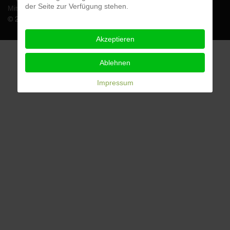
der Seite zur Verfügung stehen.
Mitglied werden
Ansprechpartner
Mitgliedschaft kündigen
© 2026 SPORT-CLUB BACH E.V.
Akzeptieren
Ablehnen
Impressum