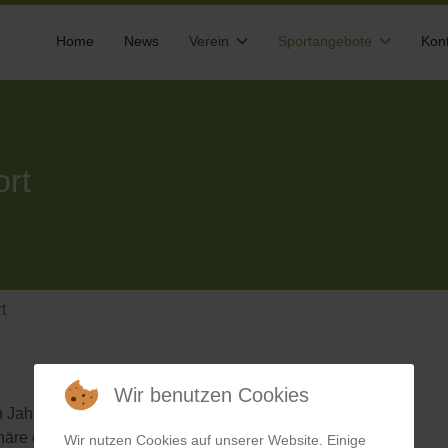
Home
News
Verein
Sportangebote
Kon
rt
t
Wir benutzen Cookies
 Jahren Breitensport wie Fußball, Basketball, Volleyball
häre ohne Ligabetrieb. Wir versuchen immer die
Wir nutzen Cookies auf unserer Website. Einige