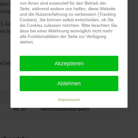
von ihnen sind essenziell für den Betrieb der
n den nächsten Übungsstunden umzusetzen, so dass wir
Seite, während andere uns helfen, diese Website
ing gestalten, welches allen viel Spaß bereitet.
und die Nutzererfahrung zu verbessern (Tracking
Cookies). Sie können selbst entscheiden, ob Sie
45 Jahren. Bei uns kommt nach unseren
die Cookies zulassen möchten. Bitte beachten Sie,
dass bei einer Ablehnung womöglich nicht mehr
en mit Gesprächen und Austausch unter Freunden nie
alle Funktionalitäten der Seite zur Verfügung
stehen.
Akzeptieren
 beim Abteilungsleiter melden.
Ablehnen
Alter
Ort
Impressum
ab 30
Mehrzweckhalle Bach