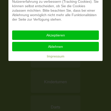
Nutzererfahrung zu verbessern (Tracking Cookies). Sie
Seniorinnen
können selbst entscheiden, ob Sie die Cookies
zulassen möchten. Bitte beachten Sie, dass bei einer
Ablehnung womöglich nicht mehr alle Funktionalitäten
der Seite zur Verfügung stehen.
Frauenturnen
Akzeptieren
Ablehnen
Impressum
Aerobic
Kinderturnen
Darts